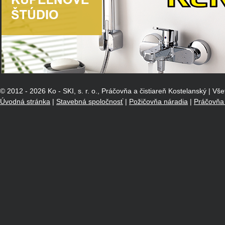
© 2012 - 2026 Ko - SKI, s. r. o., Práčovňa a čistiareň Kostelanský | V
Úvodná stránka
|
Stavebná spoločnosť
|
Požičovňa náradia
|
Práčovňa 