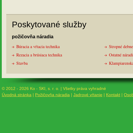
Poskytované služby
požičovňa náradia
Búracia a vŕtacia technika
Stropné debne
Rezacia a brúsiaca technika
Ostatné nárad
Stavba
Klampiarensk
© 2012 - 2026 Ko - SKI, s. r. o. | Všetky práva vyhradné
Úvodná stránka
|
Požičovňa náradia
|
Jadrové vŕtanie
|
Kontakt
|
Osob