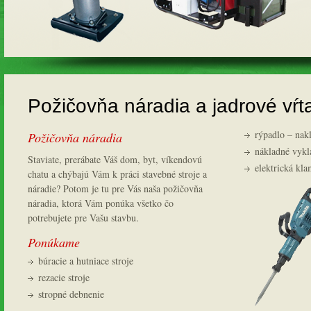
Požičovňa náradia a jadrové vŕt
rýpadlo – nak
Požičovňa náradia
nákladné vykl
Staviate, prerábate Váš dom, byt, víkendovú
elektrická kl
chatu a chýbajú Vám k práci stavebné stroje a
náradie? Potom je tu pre Vás naša požičovňa
náradia, ktorá Vám ponúka všetko čo
potrebujete pre Vašu stavbu.
Ponúkame
búracie a hutniace stroje
rezacie stroje
stropné debnenie